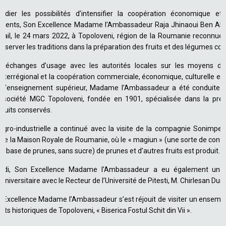
dier les possibilités d’intensifier la coopération économique et
ements, Son Excellence Madame l’Ambassadeur Raja Jhinaoui Ben Ali
ravail, le 24 mars 2022, à Topoloveni, région de la Roumanie reconnue 
éserver les traditions dans la préparation des fruits et des légumes c
échanges d’usage avec les autorités locales sur les moyens d’int
terrégional et la coopération commerciale, économique, culturelle et c
 l’enseignement supérieur, Madame l’Ambassadeur a été conduite à 
a société MGC Topoloveni, fondée en 1901, spécialisée dans la pré
fruits conservés.
gro-industrielle a continué avec la visite de la compagnie Sonimpex
 de la Maison Royale de Roumanie, où le « magiun » (une sorte de confit
base de prunes, sans sucre) de prunes et d’autres fruits est produit.
di, Son Excellence Madame l’Ambassadeur a eu également une
universitaire avec le Recteur de l’Université de Pitesti, M. Chirlesan Dum
Excellence Madame l’Ambassadeur s’est réjouit de visiter un ensemb
 historiques de Topoloveni, « Biserica Fostul Schit din Vii ».