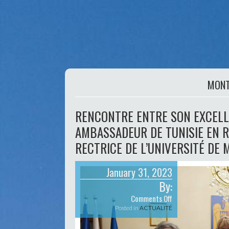
MON
RENCONTRE ENTRE SON EXCELLE
AMBASSADEUR DE TUNISIE EN 
RECTRICE DE L’UNIVERSITÉ DE 
January 31, 2023
By:
on
Comments Off
Rencontre
Posted in
ACTUALITÉ
entre
Son