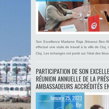
de
Son
Excellence
Madame
l’Ambassadeur
avec
Madame
Irina
MUNTEANU,
préfète
Son Excellence Madame Raja Jhinaoui Ben Al
de
effectué une visite de travail à la ville de C
Cluj
Cluj. Les échanges ont porté sur l’état des lieux
PARTICIPATION DE SON EXCELL
RÉUNION ANNUELLE DE LA PRÉS
AMBASSADEURS ACCRÉDITÉS E
January 25, 2023
By: