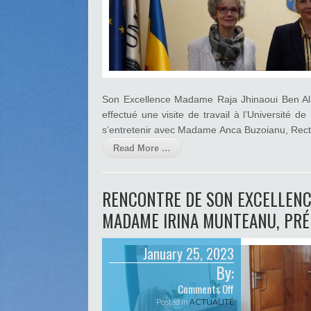
Excellence
Madame
Raja
Jhinaoui
Ben
Ali,
Ambassadeur
de
Son Excellence Madame Raja Jhinaoui Ben Al
Tunisie
effectué une visite de travail à l’Université 
en
s’entretenir avec Madame Anca Buzoianu, Rectrice
Roumanie
et
Read More …
Madame
Anca
Buzoianu,
RENCONTRE DE SON EXCELLEN
Rectrice
de
MADAME IRINA MUNTEANU, PRÉ
l’Université
de
Médecine
January 25, 2023
et
By:
de
Pharmacie
on
Comments Off
de
Rencontre
Posted in
ACTUALITÉ
Cluj