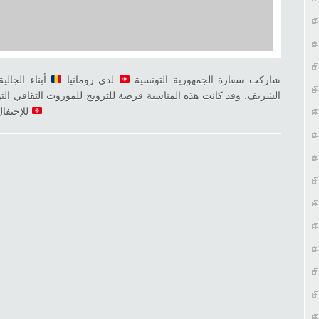
شاركت سفارة الجمهورية التونسية
لدى رومانيا
أبناء الجالية
الشريف. وقد كانت هذه المناسبة فرصة للترويج للموروث الثقافي ال”
للإحتفال بالمولد. كل عام والجالية التونسية برومانيا بألف خير