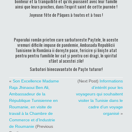
bonheur et la tranquillité et qu’ils jouissent avec leur famille
ainsi que leurs proches, dans l’esprit saint de cette journée !
Joyeuse fête de Pâques à toutes et à tous !
Poporului român prieten care sarbatoreste Paștele, în aceste
vremuri dificile impuse de pandemie, Ambasada Republicii
Tunisiene în România ii dorește pace, fericire și liniște atat
pentru pentru familiile lor cat și pentru cei dragi, în spiritul
sfânt al acestei zile!
Sarbatori binecuvantate de Paște tuturor!
«
Son Excellence Madame
(Next Post)
Informations
Raja Jhinaoui Ben Ali,
d’intérêt pour les
Ambassadeur de la
voyageurs qui souhaitent
République Tunisienne en
visiter la Tunisie dans le
Roumanie, en visite de
cadre d’un voyage
travail à la Chambre de
organisé
»
Commerce et d’Industrie
de Roumanie
(Previous