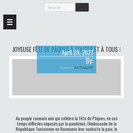
☰
JOYEUSE FÊTE DE PÂQUES À TOUTES ET À TOUS !
April 29, 2021
By:
Posted in
ACTUALITÉ
Au peuple roumain ami qui célèbre la fête de Pâques, en ces
temps difficiles imposés par la pandémie, l’Ambassade de la
République Tunisienne en Roumanie leur souhaite la paix, le