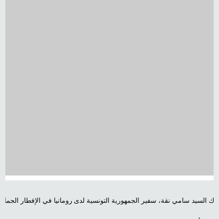
شارك السيد سامي نقة، سفي Luminita Odobescu، وزيرة الشؤون الخارجية الرومانية، والذي تميّز بحضور السيد Sergiu Nis