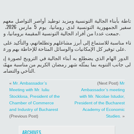
حاطة بأبناء الجالية التونسية ومزيد توطيد أواصر التواصل معهم، 
سامي نقة، سفير ال
جمعت عددا من أفراد الجالية التونسية المقيمة برومانيا، وخاصة الطلبة.
لقاء مناسبة للاستماع إلى أبرز مشاغلهم وتطلعاتهم، والتأكيد على 
على توفير كل الإمكانيات والوسائل المتاحة للإحاطة بهم ورعاية مصالحهم.
ن الدور الهام الذي يضطلع به أبناء الجالية في الترويج لصورة إيج
 إلى جانب التنويه بما يمثّله شهر رمضان الكريم من مناسبة مهمّ
التآخي والتضامن في ما بينها.
«
Mr. Ambassador’s
(Next Post)
Mr
Meeting with Mr. Iuliu
Ambassador’s meeting
Stocklosa, President of the
with Mr. Nicolae Istudor,
Chamber of Commerce
President of the Bucharest
and Industry of Bucharest
Academy of Economic
(Previous Post)
Studies.
»
ARCHIVES